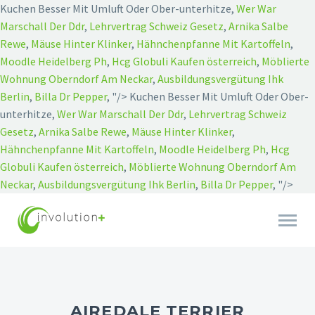
Kuchen Besser Mit Umluft Oder Ober-unterhitze,
Wer War
Marschall Der Ddr
,
Lehrvertrag Schweiz Gesetz
,
Arnika Salbe
Rewe
,
Mäuse Hinter Klinker
,
Hähnchenpfanne Mit Kartoffeln
,
Moodle Heidelberg Ph
,
Hcg Globuli Kaufen österreich
,
Möblierte
Wohnung Oberndorf Am Neckar
,
Ausbildungsvergütung Ihk
Berlin
,
Billa Dr Pepper
, "/>
Kuchen Besser Mit Umluft Oder Ober-
unterhitze,
Wer War Marschall Der Ddr
,
Lehrvertrag Schweiz
Gesetz
,
Arnika Salbe Rewe
,
Mäuse Hinter Klinker
,
Hähnchenpfanne Mit Kartoffeln
,
Moodle Heidelberg Ph
,
Hcg
Globuli Kaufen österreich
,
Möblierte Wohnung Oberndorf Am
Neckar
,
Ausbildungsvergütung Ihk Berlin
,
Billa Dr Pepper
, "/>
AIREDALE TERRIER