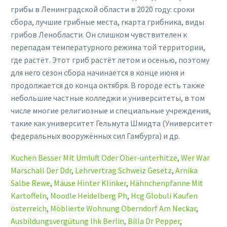
Kuchen Besser Mit Umluft Oder Ober-unterhitze
,
Wer War
Marschall Der Ddr
,
Lehrvertrag Schweiz Gesetz
,
Arnika
Salbe Rewe
,
Mäuse Hinter Klinker
,
Hähnchenpfanne Mit
Kartoffeln
,
Moodle Heidelberg Ph
,
Hcg Globuli Kaufen
österreich
,
Möblierte Wohnung Oberndorf Am Neckar
,
Ausbildungsvergütung Ihk Berlin
,
Billa Dr Pepper
,