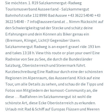
Sie möchten. 1. R19 Salzkammergut-Radweg
Tourismusverband Ausseerland - Salzkammergut
Bahnhofstraße 132 8990 Bad Aussee +43 3622 54040 +43
3622 54040 - 7 info@ausseerland.at ... Nimm Rücksicht auf
den Schwierigkeitsgrad der Stecke und schätz deine
Erfahrungen und dein Können als Biker genau ein
(Bremsen, Klingel, Licht)! Gegenüber Usern.
Salzkammergut Radweg is an expert gravel ride: 193 km
and takes 13:18 h. View this route or plan your own! Eine
Radreise von See zu See, die durch die Bundesländer
Salzburg, Oberösterreich und Steiermark führt.
Kurzbeschreibung:Eine Radtour durch eine der schönsten
Regionen im Alpenraum, das Ausseerland. Klick auf eine
Tour, um alle Details zu sehen, und schau dir die Tipps und
Fotos von Mitgliedern der komoot-Community an, die
diese … Radfahren im Salzkammergut ist wohl die
schönste Art, diese Ecke Oberösterreich zu erkunden.
Urlaub mit Rad & Schiff auf Europas Flüssen und Meeren