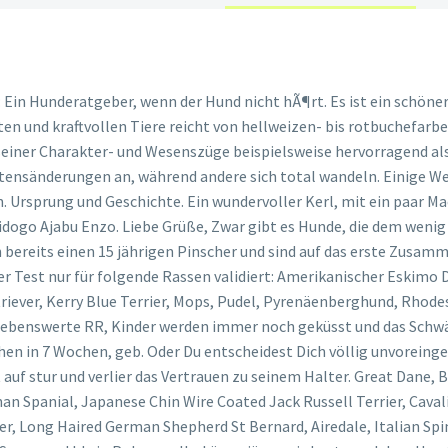
 als SpÃ¤tentwickler. Es gibt in der Tat Rassevertreter, die sind beim Anblick von Wild kaum noch zu bremsen und werden sehr aufgeregt. Vorher sind sie oftmals kaum zu bremsen und richtige Temperamentsbolzen, die mit ihren Artgenossen (oftmals etwas grob und ungestÃ¼m) ausgelassen toben wollen. Die Erziehung eines Ridgeback Welpen erfordert besondere Geduld und Zeit. All diese Vorzüge machen ihn zu einem vielseitigen Begleiter für den Menschen. Der Ridgeback braucht ein Haus mit Garten und viel zusÃ¤tzliche Bewegung. Im Büro hat er bei mir einen ruhigen Platz. Egal wie Du die Zeit mit Deinem Hund gestaltest, ein gewisses MaÃ an sportlicher BetÃ¤tigung ist wichtig! Daher ist ein behutsames Vorgehen bei der Erziehung dieser Rasse von besonderer Bedeutung. Gut ausgelastet, ist er im Erwachsenenalter ein ruhiger, aufmerksamer Hausgenosse. So ein RR ist ein ganz besonderer Hund, aber wirklich eine Herausforderung. Was der Ridgeback nicht mag: Nichts tun. Dein Vierbeiner wird Dich testen und Altbekanntes hin und wieder hinterfragen. Auch der Rhodesian Ridgeback wechselt … Das wird schon. Hier finden Sie "Ihren" Rhodesian Ridgeback Welpen. Er wird Deinen Nachwuchs vermutlich genauso innig lieben wie Du. Sockes Welpen aus dem Zwinger vom Bärenwald. Als Junghund ist er stürmisch, voller überschäumender Energie. StÃ¤ndige Wiederholungen von Ãbungen und viel LobÂ fÃ¼hren in derÂ Erziehung eines Rhodesian Ridgebacks zum Erfolg. FÃ¼r Dich entstehen dadurch keineÂ zusÃ¤tzlichen Kosten. Das solltest Du Dir bei der Erziehung unbedingt zu Nutze machen. Wir planen den nächsten Wurf :-) Alle Informationen dazu: www.ridgeback.red Bestens sozialisierte und sehr sorgfältig im Haus aufgezogene Welpen. Sie heulen und jaulen nach ihrer Liebsten, und zwar gerne auch mal mitten in der Nacht. Das heiÃt Ridgebacks brauchen etwa zwei bis drei Jahre, um auch im Kopf wirklich erwachsen zu werden. Dieses Rasseportrait wurde von Frau Annemarie Schmidt-Pfister (langjährige Züchterin) verfasst und im August 2014 im Schweizerischen Hundemagazin veröffentlicht. Rhodesian Ridgeback Erziehung und Besonderheiten dieser Rasse. Rhodesian Ridgeback - Zwinger vom Bärenwald, Radeburg, Germany. Ist der kleine Welpe erst einmal bei Dir angekommen, bist Du sein ganzes Leben lang fÃ¼r ihn verantwortlich. Das Eis ist jedoch meist schnell gebrochen. Selbst hohe Gartenzäune können einen paarungsbereiten Rüden oft nicht aufhalten. Grösse und Gewicht betragen für Rüden 63 cm bis 69 cm und 36,5 kg, für Hündinnen 61 cm bis 66 cm und 32 kg. Da sollten Herrchen und Frauchen schon drauf achten, das ihr Kraftpaket hin und wieder eine Pause einlegt. AuÃerdem hilft das Treffen mit anderen Hunden Deinem Hund bei der Sozialisierung. Rhodesian Ridgeback | Alle Infos im Rasseporträt | herz-fuer-tiere.de Gerade Ridgebacks schalten sonst direkt auf stur. Er ist von Anfang an ruhiger und anhänglicher. Schön, dass sich Kito so gut eingeglieder hat und nun scheinbar der powervolle Mittelpunkt ist. Spezielle Trainingseinheiten zur Erziehung fÃ¶rdern auÃerdem die Beziehung beider Parteien. Als später Engländer und Buren das damalige Rhodesien besiedelten, führten sie auf ihrem Treck Gebrauchshunde mit, die aus Kreuzungen mit di… ja wenn ein RR einzieht, verändert sich das Leben. Er kann darüber hinaus natürlich immer noch zur Jagd eingesetzt werden, wenngleich er in Deutschland keine anerkannte Jagdhunderasse ist. Da kommen schöne und spannende Jahre auf Sie zu und Sie stehen noch ganz am Anfang Ihres Abenteuers mit einem RR. . Die richtige ErnÃ¤hrung ist neben der Erziehung des Rhodesian Ridgebacks extrem wichtig. Es kann auch helfen, sehr früh morgens spazierenzugehen, wenn kaum jemand unterwegs ist. Grösse und Gewicht betragen für Rüden 63 cm bis 69 cm und 36,5 kg, für Hündinnen 61 cm bis 66 cm und 32 kg. Bist Du auf der Suche nach ei