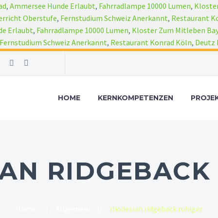
ad
,
Ammersee Hunde Erlaubt
,
Fahrradlampe 10000 Lumen
,
Kloste
rricht Oberstufe
,
Fernstudium Schweiz Anerkannt
,
Restaurant K
e Erlaubt
,
Fahrradlampe 10000 Lumen
,
Kloster Zum Mitleben Ba
Fernstudium Schweiz Anerkannt
,
Restaurant Konrad Köln
,
Deutz 
HOME
KERNKOMPETENZEN
PROJE
AN RIDGEBACK
Home
Allgemein
rhodesian ridgeback ruhiger