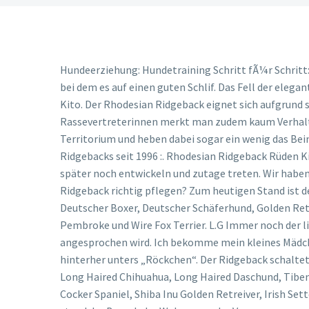
Hundeerziehung: Hundetraining Schritt fÃ¼r Schritt: Ein Hunderatgeber, wenn der Hund nicht hÃ¶rt. Es ist ein schöner ruhiger Ort. Jahren! Diamant, aber ein Rohdiamant, bei dem es auf einen guten Schlif. Das Fell der eleganten und kraftvollen Tiere reicht von hellweizen- bis rotbuchefarbend. Auch wir wünschen weiterhin viel Spaß mit Ihrem Kito. Der Rhodesian Ridgeback eignet sich aufgrund seiner Charakter- und Wesenszüge beispielsweise hervorragend als Partner für den Hundesport. Einigen Rassevertreterinnen merkt man zudem kaum Verhaltensänderungen an, während andere sich total wandeln. Einige Weibchen neigen zu Imponierverhalten, markieren das Territorium und heben dabei sogar ein wenig das Bein. Ursprung und Geschichte. Ein wundervoller Kerl, mit ein paar Macken zur Zeit. : myridgeback.eu- Nacaidos Rhodesian Ridgebacks seit 1996 :. Rhodesian Ridgeback Rüden Kidogo Ajabu Enzo. Liebe Grüße, Zwar gibt es Hunde, die dem wenig nachgehen, allerdings kann sich der Trieb auch später noch entwickeln und zutage treten. Wir haben bereits einen 15 jährigen Pinscher und sind auf das erste Zusammentreffen gespannt. Wie kann ich meinen Rhodesian Ridgeback richtig pflegen? Zum heutigen Stand ist der Test nur für folgende Rassen validiert: Amerikanischer Eskimo Dog, Berner Sennhund, Chesapeake Bay Retriever, Deutscher Boxer, Deutscher Schäferhund, Golden Retriever, Kerry Blue Terrier, Mops, Pudel, Pyrenäenberghund, Rhodesian Ridgeback, Sheltie, Welsh Corgi Cardigan & Pembroke und Wire Fox Terrier. L.G Immer noch der liebenswerte RR, Kinder werden immer noch geküsst und das Schwänzchen wedelt wie verrückt wenn er nur angesprochen wird. Ich bekomme mein kleines Mädchen in 7 Wochen, geb. Oder Du entscheidest Dich völlig unvoreingenommen für einen Kandidaten und schaust erst hinterher unters „Röckchen“. Der Ridgeback schaltet auf stur und verlier das Vertrauen zu seinem Halter. Great Dane, Bracco Italino, Rhodesian Ridgeback Long Hair Breeds Long Haired Chihuahua, Long Haired Daschund, Tibenan Spanial, Japanese Chin Wire Coated Jack Russell Terrier, Cavalier King Charles Spaniel, Fox Terrier Border Collie, Cocker Spaniel, Shiba Inu Golden Retreiver, Irish Setter, Long Haired German Shepherd St Bernard, Airedale, Italian Spinone Customers who bought this … In dieser Woche stand der Besuch der Welpen aus der Verpaarung von Sonny und Ida in Polen an. Ihr Löwenjäger wird unter solchen Umständen das Training eher verweigern und dicht machen. Hier sind Geduld und ein langer Atem gefragt. Vanessa. Ja bei uns war es genau so, er hat sich uns ausgesucht. 17/02/2020 2 Mini-Ridgebacks suchen schönes Zuhause . Wir möchten diesen Hund niemals missen. Zum Schutz Deiner persÃ¶nlichen Daten ist dieser Banner blockiert. Natürlich gibt es leider keinerlei Garantie, dass der Hund diese Lebensspanne auch erreicht. Der Name Rhodesian Ridgeback enthält zwei Hinweise auf den Ursprung der Rasse. Und Danke für das Lob 178 dáma. Er ist seinem Hundehalter gegenÃ¼ber sehr loyal und verschmust, wird sich allerdings niemals komplett unterwerfen. Unter Kennern gilt der Rhodesian Ridgeback