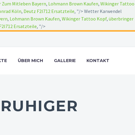
r Zum Mitleben Bayern
,
Lohmann Brown Kaufen
,
Wikinger Tattoo
onrad Köln
,
Deutz F2l712 Ersatzteile
, "/>
Wetter Karwendel
yern
,
Lohmann Brown Kaufen
,
Wikinger Tattoo Kopf
,
überbringer
F2l712 Ersatzteile
, "/>
KTE
ÜBER MICH
GALLERIE
KONTAKT
 RUHIGER