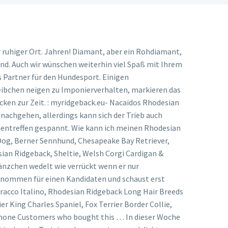
nem Rhodesian Ridgeback Welpen, Rhodesian Ridgeback Mix, Rhodesian Ridgeback Deckrüden oder möchtest Du einem Rhodesian Ridgeback In Not helfen? Adresse Dornburg a.d. Saale 07774 VG Dornburg-Camburg. Andere verlieren die Lust an Spielen und Aktivitäten und dösen und schlafen stattdessen viel. Die Rasse braucht viel Bewegung, und wer überlegt, sich einen „Ridgie“ anzuschaffen, sollte gerne draußen sein. Ausserdem habe ich noch ein Pferd und weiss somit, was konsequente und faire Erziehung ist. Lebensjahr: 46. Eine gewisse Scheu und Skepsis gegenüber Fremden ist nämlich einer der markanten Wesenszüge des Rhodesian Ridgebacks, dabei sollte er jedoch nie aggressiv sein. Der Rhodesian Ridgeback ist eine alte, südafrikanische Jagdhundrasse. Es ist kurz, dicht und glatt. Denn der Ridgeback gilt eigentlich als sehr robuste und wenig krankheitsanfällige Rasse. Ist man bei einem Pferd mit 500kg nicht der ‚Chef‘ hat man verloren Jedoch trainiere ich mit meinem Pferd mit sehr viel positiver ‚Energie‘. Jungtiere dieser Rasse haben einen erhöhten Bedarf an Calcium und Phosphor. Ich freue mich diese Seite entdeckt zu haben, sehr informativ und interessant. Schließlich arbeitet der Ridgeback unermüdlich und bis zur völligen Erschöpfung, wenn es sein muss. Dem Rhodesian Ridgeback zuliebe viel Zeit mit ihm zu verbringen, ihm viel Liebe und Zuneigung und Auslauf und Beschäftigung zu geben, sind in der Tat wahre Liebesbekenntnisse ihm gegenüber (siehe unser Zuchtziel). Die Ohren sind etwas dunkler, die Nase fast schwarz. Hundetraining bzw. Es ist ein schöner ruhiger Ort. Liity Facebookiin ja pidä yhteyttä käyttäjän Heike Overhage ja muiden tuttujesi kanssa. Sind die beiden Ridgebackdamen hingegen verwandt und in einem Rudel groß geworden, könnte es durchaus klappen und harmonisch zugehen. Auch als Wachhund ist er immer noch bestens geeignet. Auch der Rhodesian Ridgeback wechselt … Erfahre mehr darüber, wie deine Kommentardaten verarbeitet werden. Bleibe konsequent und standhaft. Failure to include your dog’s measurements WILL result in delays or possible cancellation of your order. Der aktive und feinfühlige Rhodesian Ridgeback braucht unbedingt den engen Anschluss an seine Familie, um nicht sozial zu verkümmern. Rhodesian Ridgeback: Rassebeschreibung, Wesen, Haltung und … Eine Kastration kann den Hund etwas ruhiger machen, muss aber nicht. Je kleiner und sÃ¼Ãer die Miniaturausgabe des Vierbeiners noch ist, desto besser gelingt oftmals seine Erziehung. 2008 kam „Punk vom Further Moor“ zu unserem Hunderudel dazu. Wie alt wird der Welpe denn sein? Bestimmt werde ich das eine oder andere mal wieder bei euch reinschauen oder gar selber was posten. Als Junghund ist er stürmisch, voller überschäumender Energie. Wir bekommen in 10 Wochen unsern RR. Ein Bad ist bei dieser Rasse meist nicht nÃ¶tig. Er hat ein sensibles Gemüt und eine klugen Kopf. 1 1/2 Jahren den "Kleinen" unserem Maxi vor die Nase gesetzt haben, war dieser wenig begeistert. In der "Rhodesian Ridgeback Schau Salzgitter" wurde er bester seiner Klasse und erhielt den