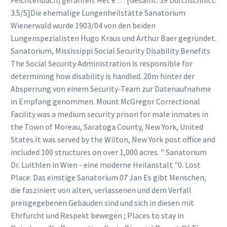
Feichtenbach) gefahren. Het e … [Gesamt: 39 Durchschnitt:
3.5/5]Die ehemalige Lungenheilstätte Sanatorium
Wienerwald wurde 1903/04 von den beiden
Lungenspezialisten Hugo Kraus und Arthur Baer gegründet.
Sanatorium, Mississippi Social Security Disability Benefits
The Social Security Administration is responsible for
determining how disability is handled. 20m hinter der
Absperrung von einem Security-Team zur Datenaufnahme
in Empfang genommen. Mount McGregor Correctional
Facility was a medium security prison for male inmates in
the Town of Moreau, Saratoga County, New York, United
States.It was served by the Wilton, New York post office and
included 100 structures on over 1,000 acres. " Sanatorium
Dr. Luithlen in Wien - eine moderne Heilanstalt "0. Lost
Place: Das einstige Sanatorium 07 Jan Es gibt Menschen,
die fasziniert von alten, verlassenen und dem Verfall
preisgegebenen Gebäuden sind und sich in diesen mit
Ehrfurcht und Respekt bewegen ; Places to stay in