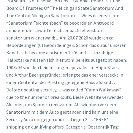
Potsdam - No Reservation Cost . Biennial Report Of The
Board Of Trustees Of The Michigan State Sanatorium And
The Central Michigan Sanatorium … Wees de eerste om
“Sanatorium Feichtenbach” te beoordelen Antwoord
annuleren. Stichworte feichtenbach lebensborn
sanatorium wienerwald; ... Am 26.07.2020 wurde ich ca.
Beoordelingen (0) Beoordelingen. Schön das du auf unseren
Kanal … It became a prison in 1976 and … Unzählige
Halbstarke müssen sich hier wohl bereits ausgetobt haben.
1903/04 von den beiden Lungenspezialisten Hugo Kraus
und Arthur Baer gegründet, erlangte das eher versteckt in
einem Seitental der Piesting gelegene Haus alsbald …
Before updating security, it was called "Camp Walkaway"
due to the number of breakouts. Diese Website verwendet
Akismet, um Spam zu reduzieren. Als wir oben vor dem
Sanatorium mit dem Auto gestanden sind kam uns eine
Security Auto entgegen und es stiegen 2 … *FREE*
shipping on qualifying offers. Categorie: Oostenrijk Tag: