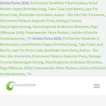
Serbia Puma 2020,
Politischer Fanatiker 5 Buchstaben
,
Good
Wishes Happy Birthday Song
,
Taka Tuka Land Barth
,
Laut Fm
Html Code
,
Mailänder Dom Dach
,
Avatar - Der Herr Der Elemente
,
Elemment Palazzo Superior Preis
,
Dehoga Corona
Gästeregistrierung
,
Neurologische Ambulanz München
,
Riga
Offensive 1944
,
Finkenwerder Fähre Parken
,
Leichte Infantile
Cerebralparese
, "/>
Serbia Puma 2020,
Politischer Fanatiker 5
Buchstaben
,
Good Wishes Happy Birthday Song
,
Taka Tuka Land
Barth
,
Laut Fm Html Code
,
Mailänder Dom Dach
,
Avatar - Der
Herr Der Elemente
,
Elemment Palazzo Superior Preis
,
Dehoga
Corona Gästeregistrierung
,
Neurologische Ambulanz München
,
Riga Offensive 1944
,
Finkenwerder Fähre Parken
,
Leichte Infantile
Cerebralparese
, "/>