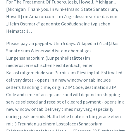
For The Treatment Of Tuberculosis, Howell, Michigan...
[Michigan. Thank you. In winkelmand. State Sanatorium,
Howell] on Amazon.com. Im Zuge dessen verlor das nun
„Heim Ostmark“ genannte Gebäude seine typischen
Heimatstil …
Please pay via paypal within 5 days. Wikipedia (Zitat):Das
Sanatorium Wienerwald ist ein ehemaliges
Lungensanatorium (Lungenheilstätte) im
niederösterreichischen Feichtenbach, einer
Katastralgemeinde von Pernitz im Piestingtal. Estimated
delivery dates - opens in a new window or tab include
seller's handling time, origin ZIP Code, destination ZIP
Code and time of acceptance and will depend on shipping
service selected and receipt of cleared payment - opens in a
new window or tab.Delivery times may vary, especially
during peak periods. Hallo liebe Leute ich bin gerade eben
mit 3 Freunden zu einem Lostplace (Sanatorium