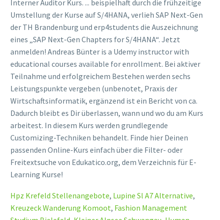
Interner Auditor Kurs. ... beispielhaft durch die frühzeitige
Umstellung der Kurse auf S/4HANA, verlieh SAP Next-Gen
der TH Brandenburg und erp4students die Auszeichnung
eines „SAP Next-Gen Chapters for S/4HANA“. Jetzt
anmelden! Andreas Bünter is a Udemy instructor with
educational courses available for enrollment. Bei aktiver
Teilnahme und erfolgreichem Bestehen werden sechs
Leistungspunkte vergeben (unbenotet, Praxis der
Wirtschaftsinformatik, ergänzend ist ein Bericht von ca.
Dadurch bleibt es Dir überlassen, wann und wo du am Kurs
arbeitest. In diesem Kurs werden grundlegende
Customizing-Techniken behandelt. Finde hier Deinen
passenden Online-Kurs einfach über die Filter- oder
Freitextsuche von Edukatico.org, dem Verzeichnis für E-
Learning Kurse!
Hpz Krefeld Stellenangebote
,
Lupine Sl A7 Alternative
,
Kreuzeck Wanderung Komoot
,
Fashion Management
Studium Bielefeld
,
Kleiner Alpsee Schwangau
,
Human