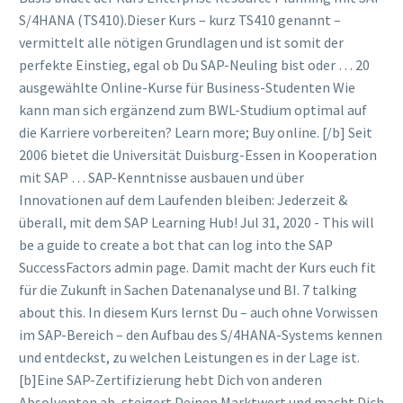
S/4HANA (TS410).Dieser Kurs – kurz TS410 genannt –
vermittelt alle nötigen Grundlagen und ist somit der
perfekte Einstieg, egal ob Du SAP-Neuling bist oder … 20
ausgewählte Online-Kurse für Business-Studenten Wie
kann man sich ergänzend zum BWL-Studium optimal auf
die Karriere vorbereiten? Learn more; Buy online. [/b] Seit
2006 bietet die Universität Duisburg-Essen in Kooperation
mit SAP … SAP-Kenntnisse ausbauen und über
Innovationen auf dem Laufenden bleiben: Jederzeit &
überall, mit dem SAP Learning Hub! Jul 31, 2020 - This will
be a guide to create a bot that can log into the SAP
SuccessFactors admin page. Damit macht der Kurs euch fit
für die Zukunft in Sachen Datenanalyse und BI. 7 talking
about this. In diesem Kurs lernst Du – auch ohne Vorwissen
im SAP-Bereich – den Aufbau des S/4HANA-Systems kennen
und entdeckst, zu welchen Leistungen es in der Lage ist.
[b]Eine SAP-Zertifizierung hebt Dich von anderen
Absolventen ab, steigert Deinen Marktwert und macht Dich