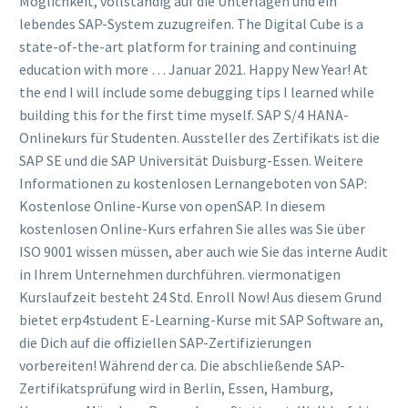
Möglichkeit, vollständig auf die Unterlagen und ein
lebendes SAP-System zuzugreifen. The Digital Cube is a
state-of-the-art platform for training and continuing
education with more … Januar 2021. Happy New Year! At
the end I will include some debugging tips I learned while
building this for the first time myself. SAP S/4 HANA-
Onlinekurs für Studenten. Aussteller des Zertifikats ist die
SAP SE und die SAP Universität Duisburg-Essen. Weitere
Informationen zu kostenlosen Lernangeboten von SAP:
Kostenlose Online-Kurse von openSAP. In diesem
kostenlosen Online-Kurs erfahren Sie alles was Sie über
ISO 9001 wissen müssen, aber auch wie Sie das interne Audit
in Ihrem Unternehmen durchführen. viermonatigen
Kurslaufzeit besteht 24 Std. Enroll Now! Aus diesem Grund
bietet erp4student E-Learning-Kurse mit SAP Software an,
die Dich auf die offiziellen SAP-Zertifizierungen
vorbereiten! Während der ca. Die abschließende SAP-
Zertifikatsprüfung wird in Berlin, Essen, Hamburg,