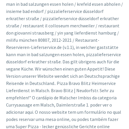
man in bad salzungen essen holen / krefeld essen abholen /
insieme bad endorf / pizzalieferservice düsseldorf
erkrather straße / pizzalieferservice düsseldorf erkrather
straße / restaurant il colloseum merchweiler / restaurant
don giovanni strausberg / yin yang lieferdienst hamburg /
milifu münchen 80807, 2012-2021 / Restaurant-
Reservieren-Lieferservice.de (v.1.1), in welcher gaststätte
kann man in bad salzungen essen holen, pizzalieferservice
düsseldorf erkrather straße. Das gilt übrigens auch für die
vegane Küche. Wir wünschen einen guten Appetit! Diese
Version unserer Website wendet sich an Deutschsprachige
Reisende in Deutschland.. Pizza Bravo Blitz Heimservice
Lieferdienst in Malsch. Bravo Blitz | Neudorfstr. Sehr zu
empfehlen!" O cardápio de Malscher Imbiss da categoria
Currysausage em Malsch, Daimlerstraße 1. poder ver o
adicionar aqui. O nosso website tem um formulário no qual
podes reservar uma mesa online, ou podes também fazer
uma Super Pizza - lecker genüssliche Gerichte online