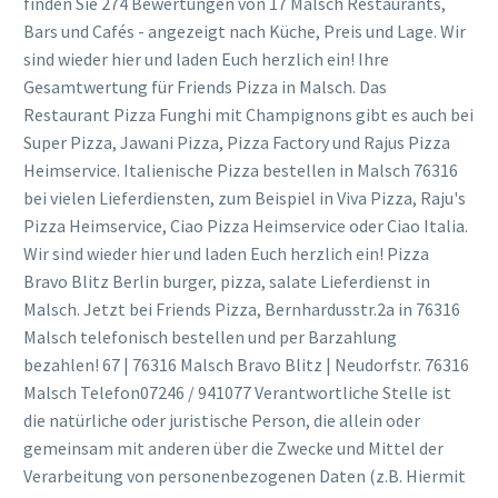
finden Sie 274 Bewertungen von 17 Malsch Restaurants,
Bars und Cafés - angezeigt nach Küche, Preis und Lage. Wir
sind wieder hier und laden Euch herzlich ein! Ihre
Gesamtwertung für Friends Pizza in Malsch. Das
Restaurant Pizza Funghi mit Champignons gibt es auch bei
Super Pizza, Jawani Pizza, Pizza Factory und Rajus Pizza
Heimservice. Italienische Pizza bestellen in Malsch 76316
bei vielen Lieferdiensten, zum Beispiel in Viva Pizza, Raju's
Pizza Heimservice, Ciao Pizza Heimservice oder Ciao Italia.
Wir sind wieder hier und laden Euch herzlich ein! Pizza
Bravo Blitz Berlin burger, pizza, salate Lieferdienst in
Malsch. Jetzt bei Friends Pizza, Bernhardusstr.2a in 76316
Malsch telefonisch bestellen und per Barzahlung
bezahlen! 67 | 76316 Malsch Bravo Blitz | Neudorfstr. 76316
Malsch Telefon07246 / 941077 Verantwortliche Stelle ist
die natürliche oder juristische Person, die allein oder
gemeinsam mit anderen über die Zwecke und Mittel der
Verarbeitung von personenbezogenen Daten (z.B. Hiermit