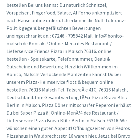
bestellen Bei uns kannst Du natürlich Schnitzel,
Vorspeisen, Fingerfood, Salate, Al Forno unkompliziert
nach Hause online ordern. Ich erkenne die Null-Toleranz-
Politik gegenüber gefälschten Bewertungen
uneingeschränkt an. : 07246 - 705842 Mail: info@bonito-
malsch.de Kontakt! Online-Menü des Restaurant /
Lieferservice Friends Pizza in Malsch 76316. online
bestellen - Speisekarte, Telefonnummer, Deals &
Gutscheine und Bewertung. Herzlich Willkommen im
Bonito, Malsch! Verlockende Mahlzeiten kannst Du bei
unserem Pizza-Heimservice flott & bequem online
bestellen. 76316 Malsch Tel. TalstraÃ e 41C, 76316 Malsch,
Deutschland. Ihre Gesamtwertung fÃ¼r Pizza Bravo Blitz
Berlin in Malsch. Pizza Döner mit scharfer Peperoni erhälst
Du bei Super Pizza â¦ Online-MenÃ¼ des Restaurant /
Lieferservice Pizza Bravo Blitz Berlin in Malsch 76316. Wir
wünschen einen guten Appetit! Öffnungszeiten von Pedros
Pizzahaus in Waldprechtsstr. 16 waren hier. Jetzt bei Bravo