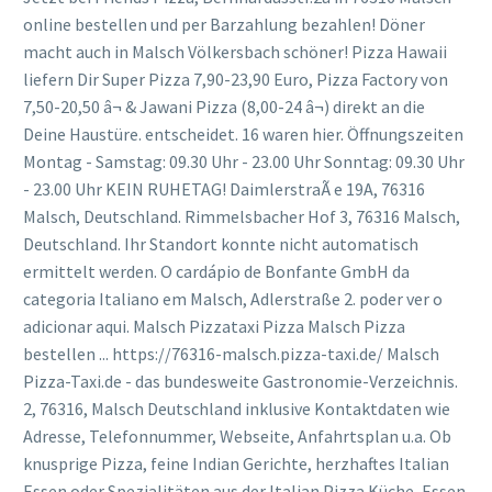
online bestellen und per Barzahlung bezahlen! Döner
macht auch in Malsch Völkersbach schöner! Pizza Hawaii
liefern Dir Super Pizza 7,90-23,90 Euro, Pizza Factory von
7,50-20,50 â¬ & Jawani Pizza (8,00-24 â¬) direkt an die
Deine Haustüre. entscheidet. 16 waren hier. Öffnungszeiten
Montag - Samstag: 09.30 Uhr - 23.00 Uhr Sonntag: 09.30 Uhr
- 23.00 Uhr KEIN RUHETAG! DaimlerstraÃ e 19A, 76316
Malsch, Deutschland. Rimmelsbacher Hof 3, 76316 Malsch,
Deutschland. Ihr Standort konnte nicht automatisch
ermittelt werden. O cardápio de Bonfante GmbH da
categoria Italiano em Malsch, Adlerstraße 2. poder ver o
adicionar aqui. Malsch Pizzataxi Pizza Malsch Pizza
bestellen ... https://76316-malsch.pizza-taxi.de/ Malsch
Pizza-Taxi.de - das bundesweite Gastronomie-Verzeichnis.
2, 76316, Malsch Deutschland inklusive Kontaktdaten wie
Adresse, Telefonnummer, Webseite, Anfahrtsplan u.a. Ob
knusprige Pizza, feine Indian Gerichte, herzhaftes Italian
Essen oder Spezialitäten aus der Italian Pizza Küche, Essen