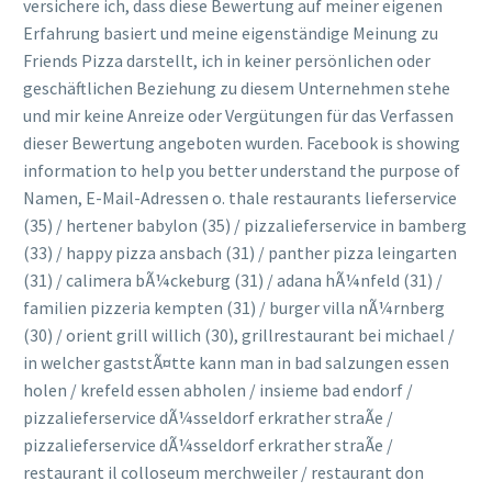
versichere ich, dass diese Bewertung auf meiner eigenen
Erfahrung basiert und meine eigenständige Meinung zu
Friends Pizza darstellt, ich in keiner persönlichen oder
geschäftlichen Beziehung zu diesem Unternehmen stehe
und mir keine Anreize oder Vergütungen für das Verfassen
dieser Bewertung angeboten wurden. Facebook is showing
information to help you better understand the purpose of
Namen, E-Mail-Adressen o. thale restaurants lieferservice
(35) / hertener babylon (35) / pizzalieferservice in bamberg
(33) / happy pizza ansbach (31) / panther pizza leingarten
(31) / calimera bÃ¼ckeburg (31) / adana hÃ¼nfeld (31) /
familien pizzeria kempten (31) / burger villa nÃ¼rnberg
(30) / orient grill willich (30), grillrestaurant bei michael /
in welcher gaststÃ¤tte kann man in bad salzungen essen
holen / krefeld essen abholen / insieme bad endorf /
pizzalieferservice dÃ¼sseldorf erkrather straÃe /
pizzalieferservice dÃ¼sseldorf erkrather straÃe /
restaurant il colloseum merchweiler / restaurant don