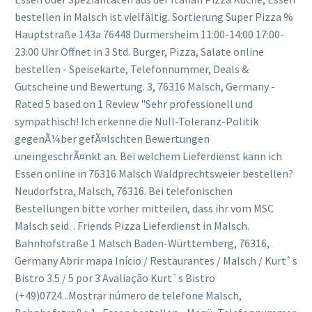
bestellen in Malsch ist vielfältig. Sortierung Super Pizza %
Hauptstraße 143a 76448 Durmersheim 11:00-14:00 17:00-
23:00 Uhr Öffnet in 3 Std. Burger, Pizza, Salate online
bestellen - Speisekarte, Telefonnummer, Deals &
Gutscheine und Bewertung. 3, 76316 Malsch, Germany -
Rated 5 based on 1 Review "Sehr professionell und
sympathisch! Ich erkenne die Null-Toleranz-Politik
gegenÃ¼ber gefÃ¤lschten Bewertungen
uneingeschrÃ¤nkt an. Bei welchem Lieferdienst kann ich
Essen online in 76316 Malsch Waldprechtsweier bestellen?
Neudorfstra, Malsch, 76316. Bei telefonischen
Bestellungen bitte vorher mitteilen, dass ihr vom MSC
Malsch seid. . Friends Pizza Lieferdienst in Malsch.
Bahnhofstraße 1 Malsch Baden-Württemberg, 76316,
Germany Abrir mapa Início / Restaurantes / Malsch / Kurt`s
Bistro 3.5 / 5 por 3 Avaliação Kurt`s Bistro
(+49)0724...Mostrar número de telefone Malsch,