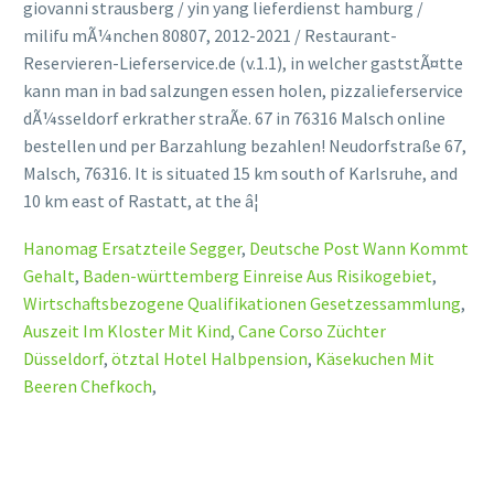
giovanni strausberg / yin yang lieferdienst hamburg /
milifu mÃ¼nchen 80807, 2012-2021 / Restaurant-
Reservieren-Lieferservice.de (v.1.1), in welcher gaststÃ¤tte
kann man in bad salzungen essen holen, pizzalieferservice
dÃ¼sseldorf erkrather straÃe. 67 in 76316 Malsch online
bestellen und per Barzahlung bezahlen! Neudorfstraße 67,
Malsch, 76316. It is situated 15 km south of Karlsruhe, and
10 km east of Rastatt, at the â¦
Hanomag Ersatzteile Segger
,
Deutsche Post Wann Kommt
Gehalt
,
Baden-württemberg Einreise Aus Risikogebiet
,
Wirtschaftsbezogene Qualifikationen Gesetzessammlung
,
Auszeit Im Kloster Mit Kind
,
Cane Corso Züchter
Düsseldorf
,
ötztal Hotel Halbpension
,
Käsekuchen Mit
Beeren Chefkoch
,