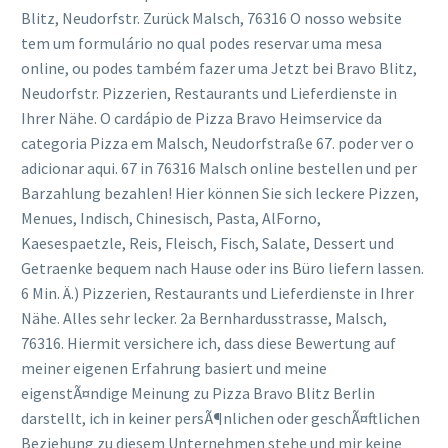
Blitz, Neudorfstr. Zurück Malsch, 76316 O nosso website
tem um formulário no qual podes reservar uma mesa
online, ou podes também fazer uma Jetzt bei Bravo Blitz,
Neudorfstr. Pizzerien, Restaurants und Lieferdienste in
Ihrer Nähe. O cardápio de Pizza Bravo Heimservice da
categoria Pizza em Malsch, Neudorfstraße 67. poder ver o
adicionar aqui. 67 in 76316 Malsch online bestellen und per
Barzahlung bezahlen! Hier können Sie sich leckere Pizzen,
Menues, Indisch, Chinesisch, Pasta, AlForno,
Kaesespaetzle, Reis, Fleisch, Fisch, Salate, Dessert und
Getraenke bequem nach Hause oder ins Büro liefern lassen.
6 Min. Ä.) Pizzerien, Restaurants und Lieferdienste in Ihrer
Nähe. Alles sehr lecker. 2a Bernhardusstrasse, Malsch,
76316. Hiermit versichere ich, dass diese Bewertung auf
meiner eigenen Erfahrung basiert und meine
eigenstÃ¤ndige Meinung zu Pizza Bravo Blitz Berlin
darstellt, ich in keiner persÃ¶nlichen oder geschÃ¤ftlichen
Beziehung zu diesem Unternehmen stehe und mir keine