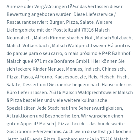
Anreize oder VergÃ¼tungen fÃ¼r das Verfassen dieser
Bewertung angeboten wurden. Diese Lieferservice /
Restaurant serviert Burger, Pizza, Salate. Weitere
Liefergebiete mit der Postleitzahl 76316 Malsch
Neumalsch , Malsch Rimmelsbacher Hof , Malsch Sulzbach ,
Malsch Völkersbach , Malsch Waldprechtsweier Há pontos
do parque para o seu carro, o mais próximo é P+R Bahnhof
Malsch que é 971 m de Bonfante GmbH. Hier können Sie
sich leckere Kinder Menues, Menues, Indisch, Chinesisch,
Pizza, Pasta, AlForno, Kaesespaetzle, Reis, Fleisch, Fisch,
Salate, Dessert und Getraenke bequem nach Hause oder ins
Büro liefern lassen. 76316 Malsch Waldprechtsweier Malsch
â Pizza bestellen und viele weitere kulinarische
Spezialitäten Jede Stadt hat Ihre Sehenswürdigkeiten,
Attraktionen und Besonderheiten. Wir wünschen einen
guten Appetit! Malsch | Pizza-Taxi.de - das bundesweite
Gastronomie-Verzeichnis. Auch wenn du selbst gut kochen
Jetzt bei Friends Pizza, Bernhardusstr.2a in 76316 Malsch