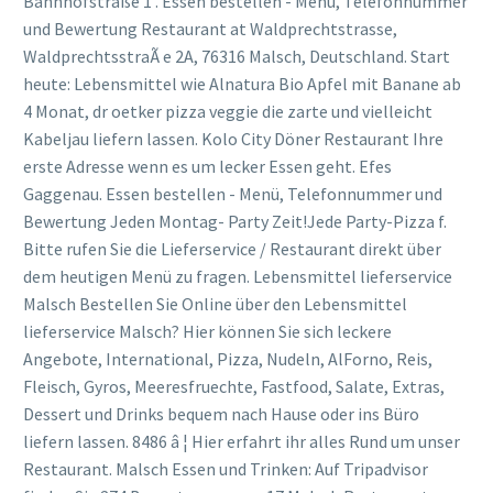
Bahnhofstraße 1 . Essen bestellen - Menü, Telefonnummer
und Bewertung Restaurant at Waldprechtstrasse,
WaldprechtsstraÃ e 2A, 76316 Malsch, Deutschland. Start
heute: Lebensmittel wie Alnatura Bio Apfel mit Banane ab
4 Monat, dr oetker pizza veggie die zarte und vielleicht
Kabeljau liefern lassen. Kolo City Döner Restaurant Ihre
erste Adresse wenn es um lecker Essen geht. Efes
Gaggenau. Essen bestellen - Menü, Telefonnummer und
Bewertung Jeden Montag- Party Zeit!Jede Party-Pizza f.
Bitte rufen Sie die Lieferservice / Restaurant direkt über
dem heutigen Menü zu fragen. Lebensmittel lieferservice
Malsch Bestellen Sie Online über den Lebensmittel
lieferservice Malsch? Hier können Sie sich leckere
Angebote, International, Pizza, Nudeln, AlForno, Reis,
Fleisch, Gyros, Meeresfruechte, Fastfood, Salate, Extras,
Dessert und Drinks bequem nach Hause oder ins Büro
liefern lassen. 8486 â ¦ Hier erfahrt ihr alles Rund um unser
Restaurant. Malsch Essen und Trinken: Auf Tripadvisor