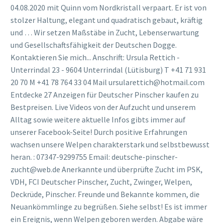
04.08.2020 mit Quinn vom Nordkristall verpaart. Er ist von
stolzer Haltung, elegant und quadratisch gebaut, kräftig
und … Wir setzen Maßstäbe in Zucht, Lebenserwartung
und Gesellschaftsfähigkeit der Deutschen Dogge.
Kontaktieren Sie mich... Anschrift: Ursula Rettich -
Unterrindal 23 - 9604 Unterrindal (Lütisburg) T +41 71 931
20 70 M +41 78 764 33 04 Mail ursularettich@hotmail.com
Entdecke 27 Anzeigen für Deutscher Pinscher kaufen zu
Bestpreisen. Live Videos von der Aufzucht und unserem
Alltag sowie weitere aktuelle Infos gibts immer auf
unserer Facebook-Seite! Durch positive Erfahrungen
wachsen unsere Welpen charakterstark und selbstbewusst
heran. : 07347-9299755 Email: deutsche-pinscher-
zucht@web.de Anerkannte und überprüfte Zucht im PSK,
VDH, FCI Deutscher Pinscher, Zucht, Zwinger, Welpen,
Deckrüde, Pinscher. Freunde und Bekannte kommen, die
Neuankömmlinge zu begrüßen. Siehe selbst! Es ist immer
ein Ereignis, wenn Welpen geboren werden. Abgabe wäre