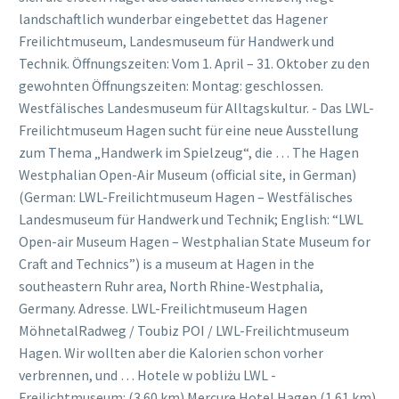
landschaftlich wunderbar eingebettet das Hagener
Freilichtmuseum, Landesmuseum für Handwerk und
Technik. Öffnungszeiten: Vom 1. April – 31. Oktober zu den
gewohnten Öffnungszeiten: Montag: geschlossen.
Westfälisches Landesmuseum für Alltagskultur. - Das LWL-
Freilichtmuseum Hagen sucht für eine neue Ausstellung
zum Thema „Handwerk im Spielzeug“, die … The Hagen
Westphalian Open-Air Museum (official site, in German)
(German: LWL-Freilichtmuseum Hagen – Westfälisches
Landesmuseum für Handwerk und Technik; English: “LWL
Open-air Museum Hagen – Westphalian State Museum for
Craft and Technics”) is a museum at Hagen in the
southeastern Ruhr area, North Rhine-Westphalia,
Germany. Adresse. LWL-Freilichtmuseum Hagen
MöhnetalRadweg / Toubiz POI / LWL-Freilichtmuseum
Hagen. Wir wollten aber die Kalorien schon vorher
verbrennen, und … Hotele w pobliżu LWL -
Freilichtmuseum: (3.60 km) Mercure Hotel Hagen (1.61 km)