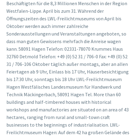
Beschäftigten für die 8,3 Millionen Menschen in der Region
Westfalen-Lippe. April bis zum 31. Während der
Öffnungszeiten des LWL-Freilichtmuseums von April bis
Oktober werden auch immer zahlreiche
Sonderausstellungen und Veranstaltungen angeboten, so
dass man guten Gewissens mehrfach die Anreise wagen
kann. 58091 Hagen Telefon: 02331-78070 Krummes Haus
32760 Detmold Telefon: +49 (0) 52 31 / 706-0 Fax: +49 (0) 52
31 / 706-106 Oktober täglich außer montags, aber an allen
Feiertagen ab 9 Uhr, Einlass bis 17 Uhr, Häuserbesichtigung
bis 17:30 Uhr, sonntags bis 18 Uhr LWL-Freilichtmuseum
Hagen Westfälisches Landesmuseum für Handwerk und
Technik Mäckingerbach, 58091 Hagen Tel. More than 60
buildings and half-timbered houses with historical
workshops and manufactories are situated on an area of 43
hectares, ranging from rural and small-town craft
businesses to the beginnings of industrialisation. LWL-
Freilichtmuseum Hagen: Auf dem 42 ha großen Gelände des