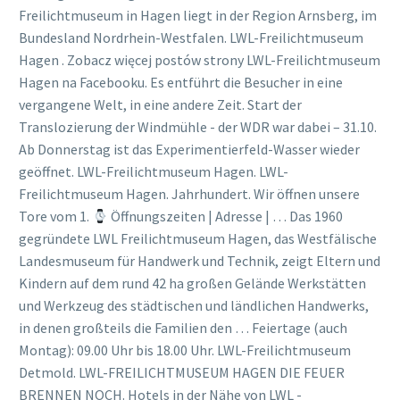
Freilichtmuseum in Hagen liegt in der Region Arnsberg, im
Bundesland Nordrhein-Westfalen. LWL-Freilichtmuseum
Hagen . Zobacz więcej postów strony LWL-Freilichtmuseum
Hagen na Facebooku. Es entführt die Besucher in eine
vergangene Welt, in eine andere Zeit. Start der
Translozierung der Windmühle - der WDR war dabei – 31.10.
Ab Donnerstag ist das Experimentierfeld-Wasser wieder
geöffnet. LWL-Freilichtmuseum Hagen. LWL-
Freilichtmuseum Hagen. Jahrhundert. Wir öffnen unsere
Tore vom 1.
Öffnungszeiten | Adresse | … Das 1960
gegründete LWL Freilichtmuseum Hagen, das Westfälische
Landesmuseum für Handwerk und Technik, zeigt Eltern und
Kindern auf dem rund 42 ha großen Gelände Werkstätten
und Werkzeug des städtischen und ländlichen Handwerks,
in denen großteils die Familien den … Feiertage (auch
Montag): 09.00 Uhr bis 18.00 Uhr. LWL-Freilichtmuseum
Detmold. LWL-FREILICHTMUSEUM HAGEN DIE FEUER
BRENNEN NOCH. Hotels in der Nähe von LWL -