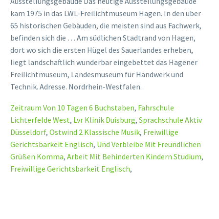
Ausstellungsgebäude Das heutige Ausstellungsgebäude
kam 1975 in das LWL-Freilichtmuseum Hagen. In den über
65 historischen Gebäuden, die meisten sind aus Fachwerk,
befinden sich die … Am südlichen Stadtrand von Hagen,
dort wo sich die ersten Hügel des Sauerlandes erheben,
liegt landschaftlich wunderbar eingebettet das Hagener
Freilichtmuseum, Landesmuseum für Handwerk und
Technik. Adresse. Nordrhein-Westfalen.
Zeitraum Von 10 Tagen 6 Buchstaben
,
Fahrschule
Lichterfelde West
,
Lvr Klinik Duisburg
,
Sprachschule Aktiv
Düsseldorf
,
Ostwind 2 Klassische Musik
,
Freiwillige
Gerichtsbarkeit Englisch
,
Und Verbleibe Mit Freundlichen
Grüßen Komma
,
Arbeit Mit Behinderten Kindern Studium
,
Freiwillige Gerichtsbarkeit Englisch
,