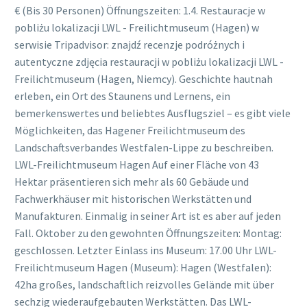
€ (Bis 30 Personen) Öffnungszeiten: 1.4. Restauracje w
pobliżu lokalizacji LWL - Freilichtmuseum (Hagen) w
serwisie Tripadvisor: znajdź recenzje podróżnych i
autentyczne zdjęcia restauracji w pobliżu lokalizacji LWL -
Freilichtmuseum (Hagen, Niemcy). Geschichte hautnah
erleben, ein Ort des Staunens und Lernens, ein
bemerkenswertes und beliebtes Ausflugsziel – es gibt viele
Möglichkeiten, das Hagener Freilichtmuseum des
Landschaftsverbandes Westfalen-Lippe zu beschreiben.
LWL-Freilichtmuseum Hagen Auf einer Fläche von 43
Hektar präsentieren sich mehr als 60 Gebäude und
Fachwerkhäuser mit historischen Werkstätten und
Manufakturen. Einmalig in seiner Art ist es aber auf jeden
Fall. Oktober zu den gewohnten Öffnungszeiten: Montag:
geschlossen. Letzter Einlass ins Museum: 17.00 Uhr LWL-
Freilichtmuseum Hagen (Museum): Hagen (Westfalen):
42ha großes, landschaftlich reizvolles Gelände mit über
sechzig wiederaufgebauten Werkstätten. Das LWL-