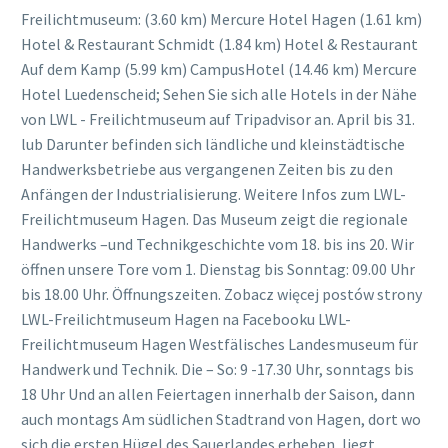
Freilichtmuseum: (3.60 km) Mercure Hotel Hagen (1.61 km)
Hotel & Restaurant Schmidt (1.84 km) Hotel & Restaurant
Auf dem Kamp (5.99 km) CampusHotel (14.46 km) Mercure
Hotel Luedenscheid; Sehen Sie sich alle Hotels in der Nähe
von LWL - Freilichtmuseum auf Tripadvisor an. April bis 31.
lub Darunter befinden sich ländliche und kleinstädtische
Handwerksbetriebe aus vergangenen Zeiten bis zu den
Anfängen der Industrialisierung. Weitere Infos zum LWL-
Freilichtmuseum Hagen. Das Museum zeigt die regionale
Handwerks –und Technikgeschichte vom 18. bis ins 20. Wir
öffnen unsere Tore vom 1. Dienstag bis Sonntag: 09.00 Uhr
bis 18.00 Uhr. Öffnungszeiten. Zobacz więcej postów strony
LWL-Freilichtmuseum Hagen na Facebooku LWL-
Freilichtmuseum Hagen Westfälisches Landesmuseum für
Handwerk und Technik. Die – So: 9 -17.30 Uhr, sonntags bis
18 Uhr Und an allen Feiertagen innerhalb der Saison, dann
auch montags Am südlichen Stadtrand von Hagen, dort wo
sich die ersten Hügel des Sauerlandes erheben, liegt