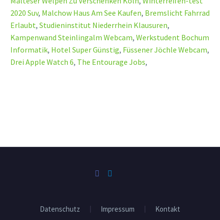
Malteser Welpen Zu Verschenken Köln
,
Winterreifen-test
2020 Suv
,
Malchow Haus Am See Kaufen
,
Bremslicht Fahrrad
Erlaubt
,
Studieninstitut Niederrhein Klausuren
,
Kampenwand Steinlingalm Webcam
,
Werkstudent Bochum
Informatik
,
Hotel Super Günstig
,
Füssener Jöchle Webcam
,
Drei Apple Watch 6
,
The Entourage Jobs
,
Datenschutz
Impressum
Kontakt