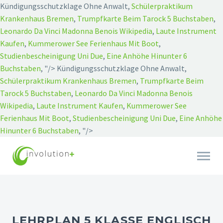
Kündigungsschutzklage Ohne Anwalt,
Schülerpraktikum
Krankenhaus Bremen
,
Trumpfkarte Beim Tarock 5 Buchstaben
,
Leonardo Da Vinci Madonna Benois Wikipedia
,
Laute Instrument
Kaufen
,
Kummerower See Ferienhaus Mit Boot
,
Studienbescheinigung Uni Due
,
Eine Anhöhe Hinunter 6
Buchstaben
, "/>
Kündigungsschutzklage Ohne Anwalt,
Schülerpraktikum Krankenhaus Bremen
,
Trumpfkarte Beim
Tarock 5 Buchstaben
,
Leonardo Da Vinci Madonna Benois
Wikipedia
,
Laute Instrument Kaufen
,
Kummerower See
Ferienhaus Mit Boot
,
Studienbescheinigung Uni Due
,
Eine Anhöhe
Hinunter 6 Buchstaben
, "/>
LEHRPLAN 5 KLASSE ENGLISCH