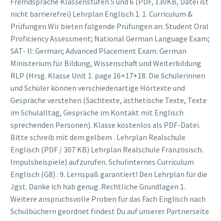
Fremdsprache Klassenstufen 5 und 6 (PDF, 130KB, Datei ist
nicht barrierefrei) Lehrplan Englisch 1. 1. Curriculum &
Prüfungen Wir bieten folgende Prüfungen an: Student Oral
Proficiency Assessment; National German Language Exam;
SAT- II: German; Advanced Placement Exam: German
Ministerium für Bildung, Wissenschaft und Weiterbildung
RLP (Hrsg. Klasse Unit 1. page 16+17+18. Die Schülerinnen
und Schüler können verschiedenartige Hörtexte und
Gespräche verstehen (Sachtexte, ästhetische Texte, Texte
im Schulalltag, Gespräche im Kontakt mit Englisch
sprechenden Personen). Klasse kostenlos als PDF-Datei.
Bitte schreib mit dem gelbem . Lehrplan Realschule
Englisch (PDF / 307 KB) Lehrplan Realschule Französisch.
Impulsbeispiele) aufzurufen. Schulinternes Curriculum
Englisch (G8) : 9. Lernspaß garantiert! Den Lehrplan für die
Jgst. Danke ich hab genug. Rechtliche Grundlagen 1.
Weitere anspruchsvolle Proben für das Fach Englisch nach
Schulbüchern geordnet findest Du auf unserer Partnerseite