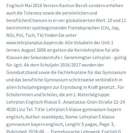
Englisch Mai 2016 Version Kanton Bern5 sondern erhöhen
auch die Toleranz sowie die persönlichen und
beruflichenChancen in ei-ner globalisierten Welt. 10 und 11
bestimmter spätbeginnender Fremdsprachen (Chi, Jap,
NGr, Pol, Tsch, Tk) finden Sie unter
www.lehrplanplus.bayern.de. Alle Vokabeln der Unit 1
lernen. August 2006 an gelten die Kernlehrpläne für alle
Klassen der Sekundarstufe I. Genehmigter Lehrplan - gültig
für Jgst. Ab dem Schuljahr 2016/2017 wurden der
Grundsatzband sowie die Fachlehrpläne für das Gymnasium
und das berufliche Gymnasium schrittweise verbindlich in
allen Schuljahrgängen zur Erprobung in Kraft gesetzt.. Für
Schülerinnen und Schüler, die am 1. Materialgruppe:
Lehrplan Englisch Klasse 5 . Anastasius-Grün-Straße 22-24
4020 Linz Tel. Title: Lehrplan 5 klasse gymnasium bayern
englisch, Author: seankkpdz, Name: Lehrplan 5 klasse
gymnasium bayern englisch, Length: 5 pages, Page: 3,
Published: 2018-06 … Fremdsprache Lehrwerk: English G