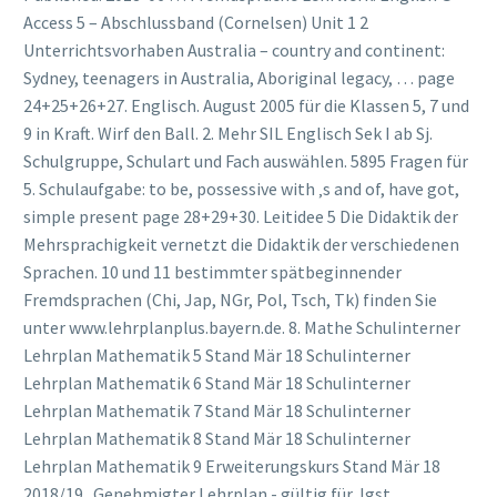
Access 5 – Abschlussband (Cornelsen) Unit 1 2
Unterrichtsvorhaben Australia – country and continent:
Sydney, teenagers in Australia, Aboriginal legacy, … page
24+25+26+27. Englisch. August 2005 für die Klassen 5, 7 und
9 in Kraft. Wirf den Ball. 2. Mehr SIL Englisch Sek I ab Sj.
Schulgruppe, Schulart und Fach auswählen. 5895 Fragen für
5. Schulaufgabe: to be, possessive with ‚s and of, have got,
simple present page 28+29+30. Leitidee 5 Die Didaktik der
Mehrsprachigkeit vernetzt die Didaktik der verschiedenen
Sprachen. 10 und 11 bestimmter spätbeginnender
Fremdsprachen (Chi, Jap, NGr, Pol, Tsch, Tk) finden Sie
unter www.lehrplanplus.bayern.de. 8. Mathe Schulinterner
Lehrplan Mathematik 5 Stand Mär 18 Schulinterner
Lehrplan Mathematik 6 Stand Mär 18 Schulinterner
Lehrplan Mathematik 7 Stand Mär 18 Schulinterner
Lehrplan Mathematik 8 Stand Mär 18 Schulinterner
Lehrplan Mathematik 9 Erweiterungskurs Stand Mär 18
2018/19 . Genehmigter Lehrplan - gültig für Jgst.