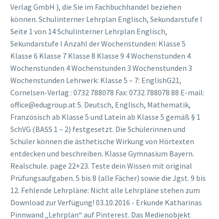
Verlag GmbH ), die Sie im Fachbuchhandel beziehen
können. Schulinterner Lehrplan Englisch, Sekundarstufe I
Seite 1 von 14 Schulinterner Lehrplan Englisch,
Sekundarstufe I Anzahl der Wochenstunden: Klasse 5
Klasse 6 Klasse 7 Klasse 8 Klasse 9 4 Wochenstunden 4
Wochenstunden 4 Wochenstunden 3 Wochenstunden 3
Wochenstunden Lehrwerk: Klasse 5 – 7: EnglishG21,
Cornelsen-Verlag : 0732 788078 Fax: 0732 788078 88 E-mail:
office@edugroup.at 5. Deutsch, Englisch, Mathematik,
Französisch ab Klasse 5 und Latein ab Klasse 5 gemäß § 1
SchVG (BASS 1 – 2) festgesetzt. Die Schülerinnen und
Schüler können die ästhetische Wirkung von Hörtexten
entdecken und beschreiben. Klasse Gymnasium Bayern.
Realschule. page 22+23. Teste dein Wissen mit original
Prüfungsaufgaben. 5 bis 8 (alle Fächer) sowie die Jgst. 9 bis
12. Fehlende Lehrpläne: Nicht alle Lehrpläne stehen zum
Download zur Verfügung! 03.10.2016 - Erkunde Katharinas
Pinnwand „Lehrplan“ auf Pinterest. Das Medienobjekt