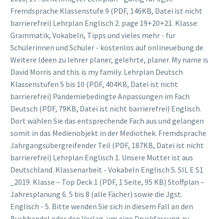
Fremdsprache Klassenstufe 9 (PDF, 146KB, Datei ist nicht
barrierefrei) Lehrplan Englisch 2. page 19+20+21. Klasse:
Grammatik, Vokabeln, Tipps und vieles mehr - für
Schülerinnen und Schüler - kostenlos auf onlineuebung.de
Weitere Ideen zu lehrer planer, gelehrte, planer. My name is
David Morris and this is my family. Lehrplan Deutsch
Klassenstufen 5 bis 10 (PDF, 404KB, Datei ist nicht
barrierefrei) Pandemiebedingte Anpassungen im Fach
Deutsch (PDF, 79KB, Datei ist nicht barrierefrei) Englisch.
Dort wählen Sie das entsprechende Fach aus und gelangen
somit in das Medienobjekt in der Mediothek. Fremdsprache
Jahrgangsübergreifender Teil (PDF, 187KB, Datei ist nicht
barrierefrei) Lehrplan Englisch 1. Unsere Mutter ist aus
Deutschland. Klassenarbeit - Vokabeln Englisch 5. SIL E S1
_2019. Klasse – Top Deck 1 (PDF, 1 Seite, 95 KB) Stoffplan –
Jahresplanung 6. 5 bis 8 (alle Fächer) sowie die Jgst.
Englisch - 5. Bitte wenden Sie sich in diesem Fall an den
Buchhandel oder den Verlag, um eine Druckfassung zu